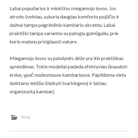
Labai populiarios ir minkštos miegamojo lovos. Jos
atrodo švelniau, sukuria daugiau komforto pojūčio ir
dažnai tampa pagrindiniu kambario akcentu. Labai
praktiški tampa variantai su patogiu galvūgaliu, prie
kurio malonu prisiglausti vakare.
Miegamojo lovos su patalynės dėže yra itin praktiškas
sprendimas. Tokie modeliai padeda efektyviau išnaudoti
erdvę, ypač mažesniuose kambariuose. Papildoma vieta
daiktams leidžia išlaikyti tvarkingesnį ir labiau
organizuotą kambarį.
Blog