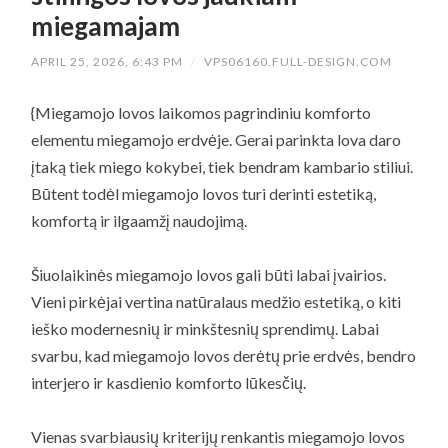
miegamajam
APRIL 25, 2026, 6:43 PM
/
VPS06160.FULL-DESIGN.COM
{Miegamojo lovos laikomos pagrindiniu komforto
elementu miegamojo erdvėje. Gerai parinkta lova daro
įtaką tiek miego kokybei, tiek bendram kambario stiliui.
Būtent todėl miegamojo lovos turi derinti estetiką,
komfortą ir ilgaamžį naudojimą.
Šiuolaikinės miegamojo lovos gali būti labai įvairios.
Vieni pirkėjai vertina natūralaus medžio estetiką, o kiti
ieško modernesnių ir minkštesnių sprendimų. Labai
svarbu, kad miegamojo lovos derėtų prie erdvės, bendro
interjero ir kasdienio komforto lūkesčių.
Vienas svarbiausių kriterijų renkantis miegamojo lovos