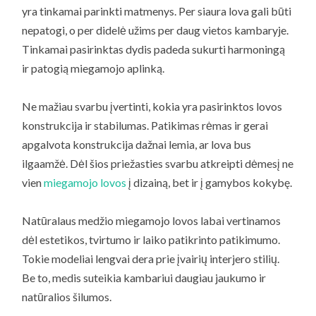
yra tinkamai parinkti matmenys. Per siaura lova gali būti
nepatogi, o per didelė užims per daug vietos kambaryje.
Tinkamai pasirinktas dydis padeda sukurti harmoningą
ir patogią miegamojo aplinką.
Ne mažiau svarbu įvertinti, kokia yra pasirinktos lovos
konstrukcija ir stabilumas. Patikimas rėmas ir gerai
apgalvota konstrukcija dažnai lemia, ar lova bus
ilgaamžė. Dėl šios priežasties svarbu atkreipti dėmesį ne
vien
miegamojo lovos
į dizainą, bet ir į gamybos kokybę.
Natūralaus medžio miegamojo lovos labai vertinamos
dėl estetikos, tvirtumo ir laiko patikrinto patikimumo.
Tokie modeliai lengvai dera prie įvairių interjero stilių.
Be to, medis suteikia kambariui daugiau jaukumo ir
natūralios šilumos.